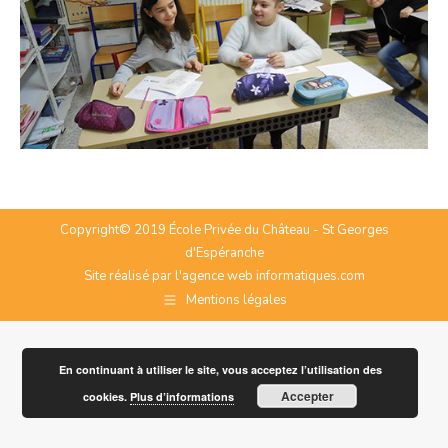
Copyright© 2019 École Privée du Château - St Georges
d'Espéranche
Site réalisé par l'agence web
informatiques.com
Mentions légales
En continuant à utiliser le site, vous acceptez l’utilisation des
Accepter
cookies.
Plus d’informations