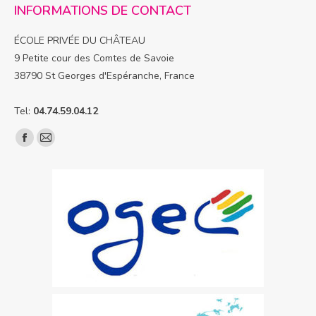
INFORMATIONS DE CONTACT
ÉCOLE PRIVÉE DU CHÂTEAU
9 Petite cour des Comtes de Savoie
38790 St Georges d'Espéranche, France
Tel:
04.74.59.04.12
Trouvez nous sur :
La
La
page
page
Facebook
E-
s'ouvre
mail
dans
s'ouvre
une
dans
nouvelle
une
fenêtre
nouvelle
fenêtre