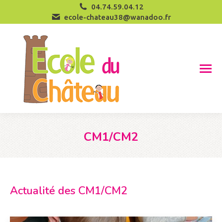
04.74.59.04.12
ecole-chateau38@wanadoo.fr
CM1/CM2
Vous êtes ici :
Actualité des CM1/CM2