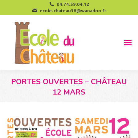
04.74.59.04.12
ecole-chateau38@wanadoo.fr
PORTES OUVERTES – CHÂTEAU
12 MARS
Vous êtes ici :