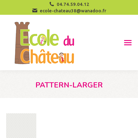
04.74.59.04.12
ecole-chateau38@wanadoo.fr
PATTERN-LARGER
Vous êtes ici :