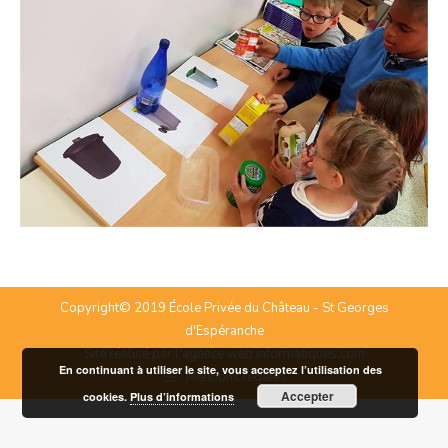
Copyright© 2019 École Privée du Château - St Georges
d'Espéranche
Site réalisé par l'agence web
informatiques.com
En continuant à utiliser le site, vous acceptez l’utilisation des
Mentions légales
Accepter
cookies.
Plus d’informations