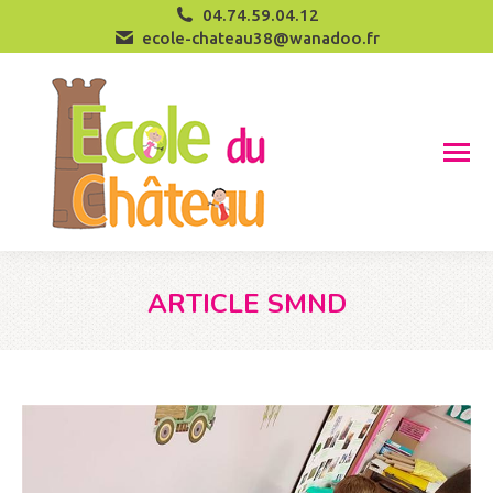
04.74.59.04.12
ecole-chateau38@wanadoo.fr
ARTICLE SMND
Vous êtes ici :