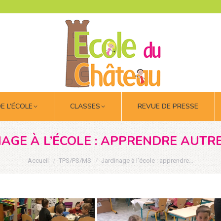
DE L’ÉCOLE
CLASSES
REVUE DE PRESSE
DE L’ÉCOLE
CLASSES
REVUE DE PRESSE
AGE À L’ÉCOLE : APPRENDRE AUTR
Vous êtes ici :
Accueil
TPS/PS/MS
Jardinage à l’école : apprendre…