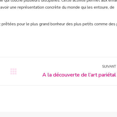
ue qui touche plusieurs disciplines. Cette activité permet aux enfa
d’avoir une représentation concrète du monde qui les entoure, de
prêtées pour le plus grand bonheur des plus petits comme des 
SUIVANT
A la découverte de l’art pariétal
Article
suivant
: