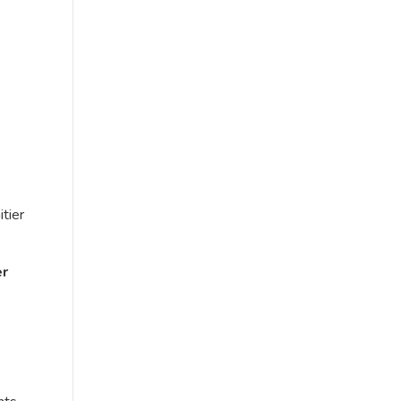
itier
er