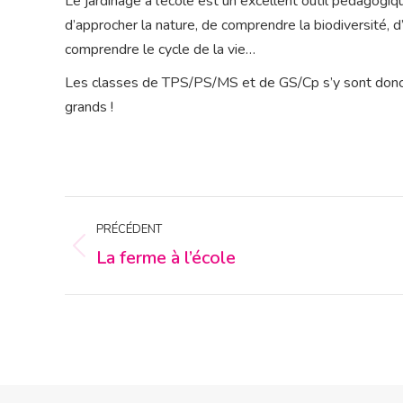
Le jardinage à l’école est un excellent outil pédagogiq
d’approcher la nature, de comprendre la biodiversité, 
comprendre le cycle de la vie…
Les classes de TPS/PS/MS et de GS/Cp s’y sont donc 
grands !
NAVIGATION
PRÉCÉDENT
ARTICLE
La ferme à l’école
Article
précédent
: