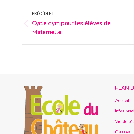
NAVIGATION
PRÉCÉDENT
ARTICLE
Cycle gym pour les élèves de
Article
Maternelle
précédent
:
PLAN D
Accueil
Infos prat
Vie de l’é
Classes