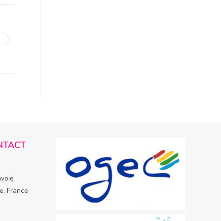
NTACT
avoie
e, France