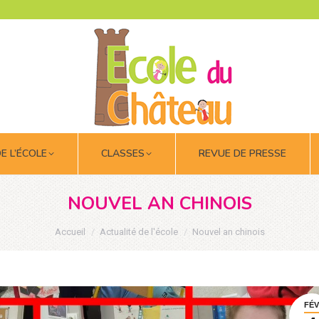
DE L’ÉCOLE
CLASSES
REVUE DE PRESSE
DE L’ÉCOLE
CLASSES
REVUE DE PRESSE
NOUVEL AN CHINOIS
Vous êtes ici :
Accueil
Actualité de l'école
Nouvel an chinois
FÉV