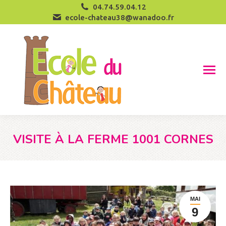
04.74.59.04.12
ecole-chateau38@wanadoo.fr
VISITE À LA FERME 1001 CORNES
Vous êtes ici :
MAI
9