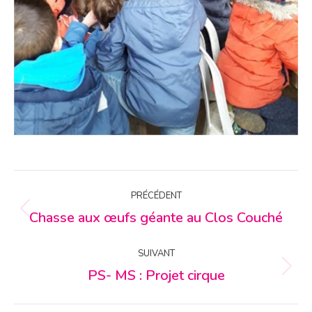
NAVIGATION
PRÉCÉDENT
ARTICLE
Chasse aux œufs géante au Clos Couché
Article
précédent
:
SUIVANT
PS- MS : Projet cirque
Article
suivant
: