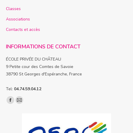
Classes
Associations
Contacts et accès
INFORMATIONS DE CONTACT
ÉCOLE PRIVÉE DU CHÂTEAU
9 Petite cour des Comtes de Savoie
38790 St Georges d'Espéranche, France
Tel:
04.74.59.04.12
Trouvez nous sur :
La
La
page
page
Facebook
E-
s'ouvre
mail